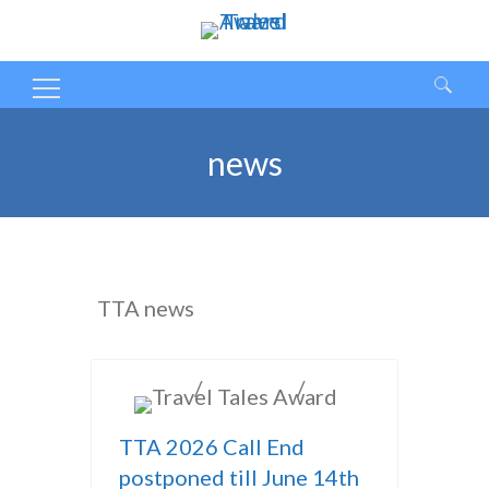
Ricerca
per:
news
TTA news
/
/
INGLESE
ITALIANO
news
TTA 2026 Call End
postponed till June 14th